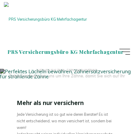
Zum
Inhalt
springen
Perfektes Lächeln bewahren,
Zahnersatzversicherung für
strahlende Zähne
PRS Versicherungsbüro KG Mehrfachagentur
Unsere Zahnersatzversicherung bietet Ihnen umfassenden
Schutz für Ihre Zahngesundheit.
Daher kümmern wir uns um Ihre Zähne, damit Sie sich auf Ihr
strahlendes Lächeln
konzentrieren können.
Kontaktieren Sie uns jetzt, um mehr über unsere
Zahnersatzversicherung zu erfahren
Mehr als nur versichern
und ein individuelles Angebot zu erhalten.
Jede Versicherung ist so gut wie deren Berater! Es ist
KONTAKT
nicht entscheidend, wo man versichert ist, sondern bei
wem!
Jeder braucht seinen individuellen Versicherungsschutz.